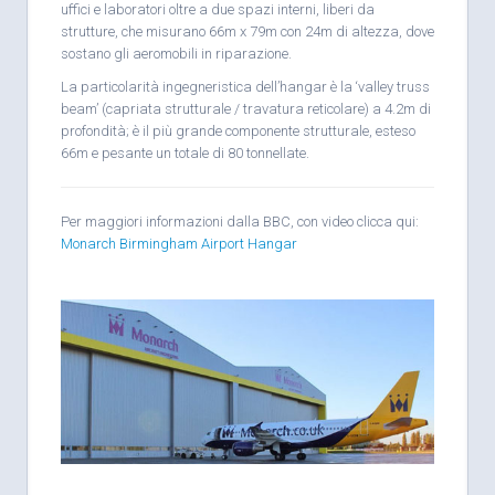
uffici e laboratori oltre a due spazi interni, liberi da
strutture, che misurano 66m x 79m con 24m di altezza, dove
sostano gli aeromobili in riparazione.
La particolarità ingegneristica dell’hangar è la ‘valley truss
beam’ (capriata strutturale / travatura reticolare) a 4.2m di
profondità; è il più grande componente strutturale, esteso
66m e pesante un totale di 80 tonnellate.
Per maggiori informazioni dalla BBC, con video clicca qui:
Monarch Birmingham Airport Hangar