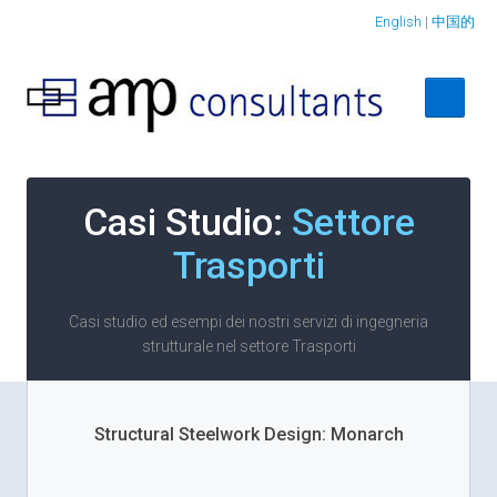
English
|
中国的
Casi Studio:
Settore
Trasporti
Casi studio ed esempi dei nostri servizi di ingegneria
strutturale nel settore Trasporti
Structural Steelwork Design: Monarch