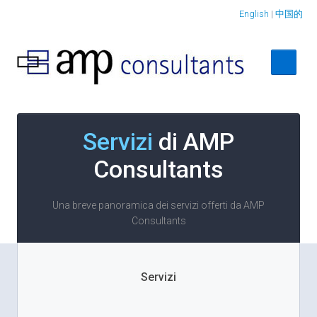
English
|
中国的
Servizi
di AMP
Consultants
Una breve panoramica dei servizi offerti da AMP
Consultants
Servizi