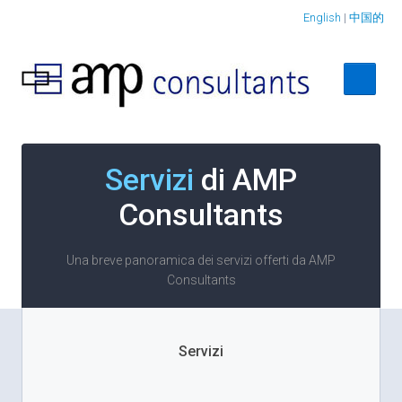
English
|
中国的
Servizi
di AMP
Consultants
Una breve panoramica dei servizi offerti da AMP
Consultants
Servizi